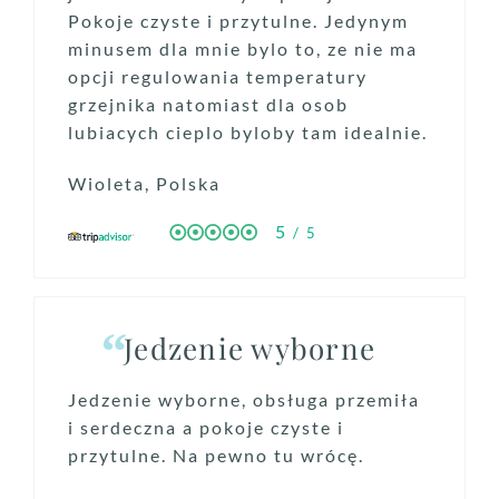
Pokoje czyste i przytulne. Jedynym
minusem dla mnie bylo to, ze nie ma
opcji regulowania temperatury
HOTEL
grzejnika natomiast dla osob
POKOJE
lubiacych cieplo byloby tam idealnie.
RESTAURACJA
Wioleta, Polska
KONFERENCJE
5
/ 5
WESELA I PRZYJĘCIA
ATRAKCJE
GALERIA
Jedzenie wyborne
KONTAKT
Jedzenie wyborne, obsługa przemiła
DOTACJE UNIJNE
i serdeczna a pokoje czyste i
przytulne. Na pewno tu wrócę.
REZERWACJA